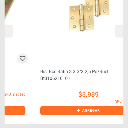
Bis. Bce Satin 3 X 3″x 2,5 Pd/suel-
Bt3106210101
$
3.989
0
SKU: BIS4001
+
AGREGAR