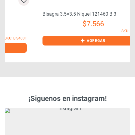
Bisagra 3.5×3.5 Niquel 121460 Bl3
$
7.566
SKU: BIS1010
1
+
AGREGAR
¡Siguenos en instagram!