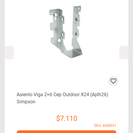
Asiento Viga 2×6 Cep Outdoor X24 (aplh26)
Simpson
$
7.110
1
SKU: ASI0031