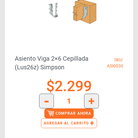
Asiento Viga 2×6 Cepillada
SKU:
(lus26z) Simpson
ASI0030
$
2.299
-
+
COMPRAR AHORA
+
AGREGAR AL CARRITO