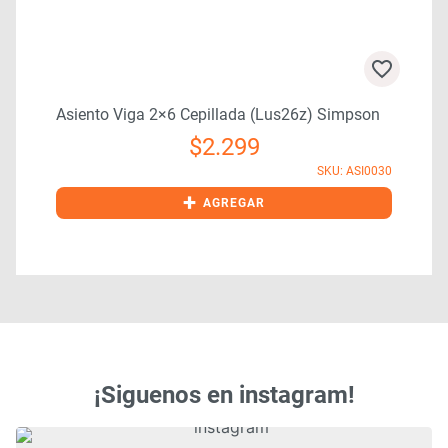
Asiento Viga 2×6 Cepillada (lus26z) Simpson
$
2.299
SKU: ASI0030
1
+
AGREGAR
¡Siguenos en instagram!