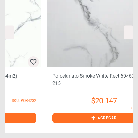
Porcelanato Smoke White Rect 60×60 1,44m2
215
$
20.147
2
SKU: POR4237
+
AGREGAR