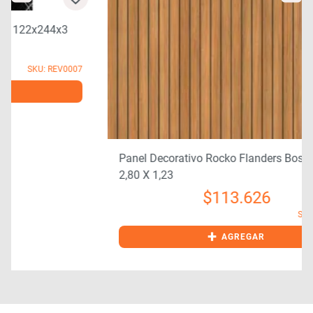
7
Panel Decorativo Rocko Flanders Bosco 4MM X
2,80 X 1,23
$
113.626
SKU: ROC0004
+
AGREGAR