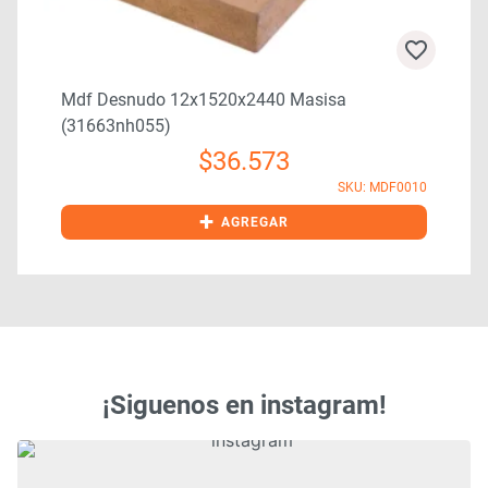
0
Mdf Desnudo 12x1520x2440 Masisa
(31663nh055)
$
36.573
SKU: MDF0010
+
AGREGAR
¡Siguenos en instagram!