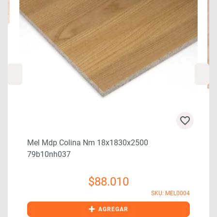
Mel Mdp Colina Nm 18x1830x2500
79b10nh037
$
88.010
4
SKU: MEL0004
+
AGREGAR