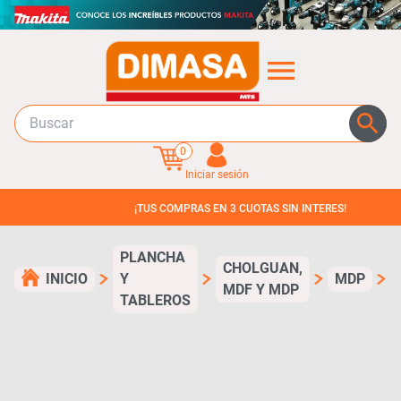
0
Iniciar sesión
¡TUS COMPRAS EN 3 CUOTAS SIN INTERES!
M
PLANCHA
CHOLGUAN,
N
INICIO
Y
MDP
MDF Y MDP
A
TABLEROS
1