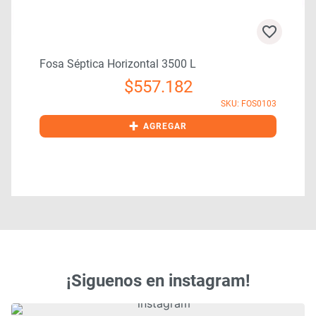
Fosa Séptica Horizontal 3500 L
$
557.182
0
SKU: FOS0103
+
AGREGAR
¡Siguenos en instagram!