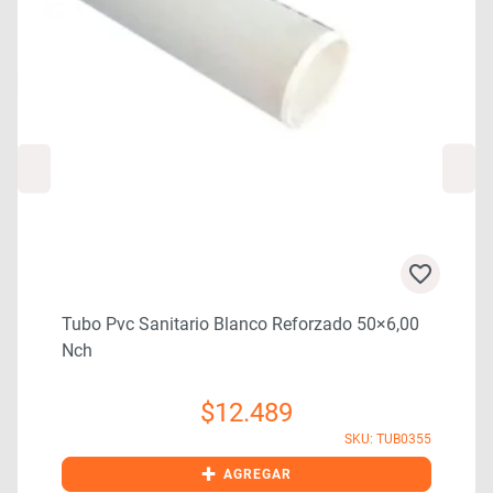
Tubo Pvc Sanitario Blanco Reforzado 50×6,00
Nch
$
12.489
0
SKU: TUB0355
+
AGREGAR