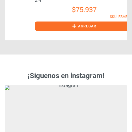
2.4
$
75.937
SKU: ESM5110
+
AGREGAR
¡Siguenos en instagram!