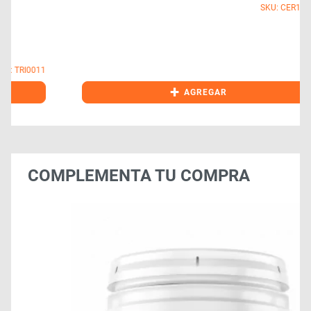
SKU: CER1300
1
+
AGREGAR
COMPLEMENTA TU COMPRA