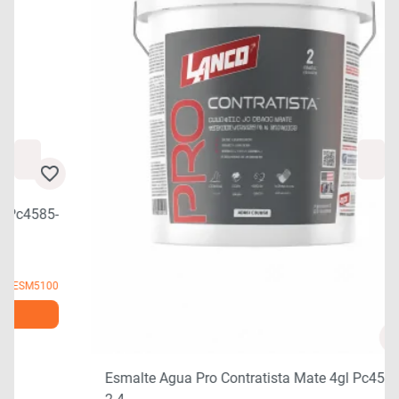
0
Esmalte Agua Pro Contratista Mate 4gl Pc4585-