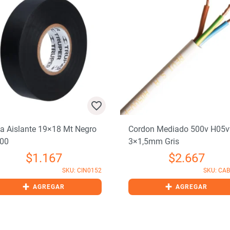
a Aislante 19×18 Mt Negro
Cordon Mediado 500v H05v
00
3×1,5mm Gris
$
1.167
$
2.667
SKU: CIN0152
SKU: CA
+
+
AGREGAR
AGREGAR