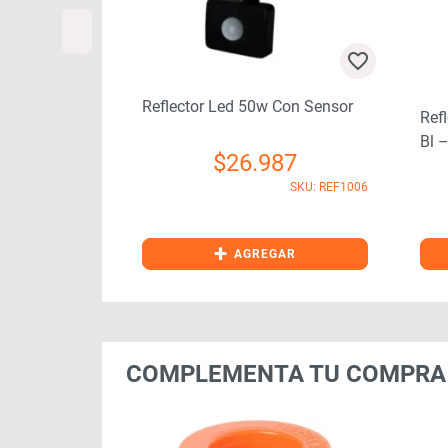
Reflector Led 50w Con Sensor
d Led 30w
Ref
(561)
Bl 
$
26.987
SKU: REF1006
37
SKU: FOC9005
+
GAR
AGREGAR
COMPLEMENTA TU COMPRA