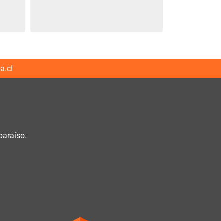
a.cl
paraíso.
h