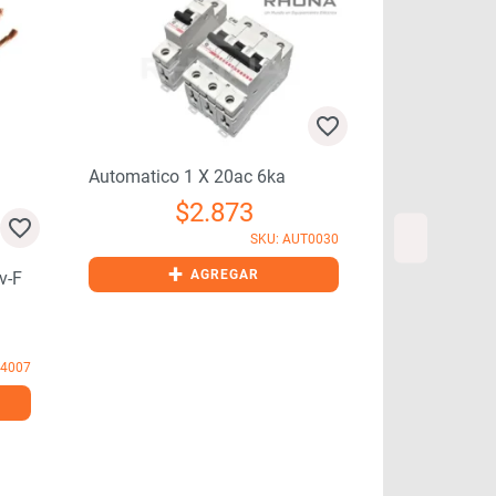
Automatico 1 X 20ac 6ka
Interruptor 
$
2.873
1200bn 10 A
SKU: AUT0030
+
AGREGAR
v-F
+
B4007