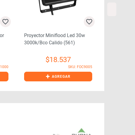
Reflector L
or
Proyector Miniflood Led 30w
3000k/bco Calido (561)
$
$
18.537
F1000
SKU: FOC9005
+
+
AGREGAR