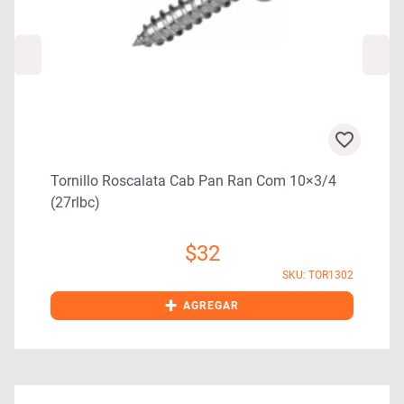
Tornillo Roscalata Cab Pan Ran Com 10×3/4
(27rlbc)
$
32
0
SKU: TOR1302
+
AGREGAR