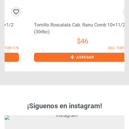
Tornillo Roscalata Cab. Ranu Comb 10×11/2
(30rlbc)
$
46
9
SKU: TOR1305
+
AGREGAR
¡Siguenos en instagram!