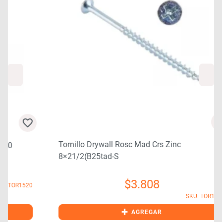
Tornillo Drywall Rosc Mad Crs Zinc
8×21/2(b25tad-S
$
3.808
0
SKU: TOR1479
+
AGREGAR