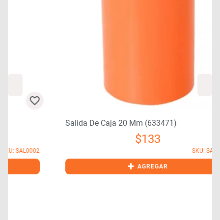
Salida De Caja 20 Mm (633471)
$
133
2
SKU: SAL0001
+
AGREGAR