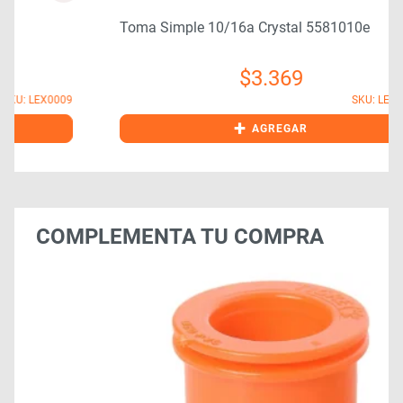
Toma Simple 10/16a Crystal 5581010e
$
3.369
9
SKU: LEX0026
+
AGREGAR
COMPLEMENTA TU COMPRA