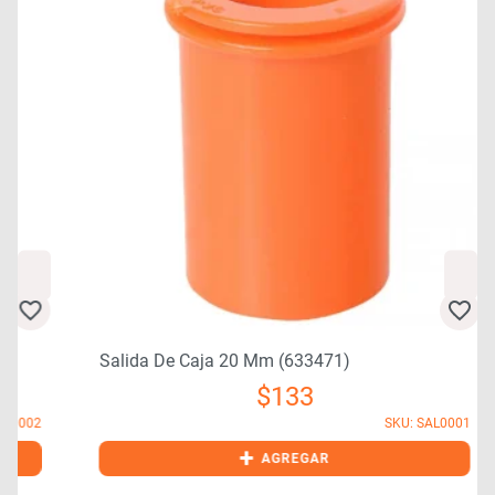
Salida De Caja 20 Mm (633471)
$
133
2
SKU: SAL0001
+
AGREGAR