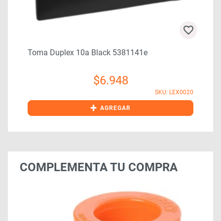
Toma Duplex 10a Black 5381141e
$
6.948
5
SKU: LEX0020
+
AGREGAR
COMPLEMENTA TU COMPRA