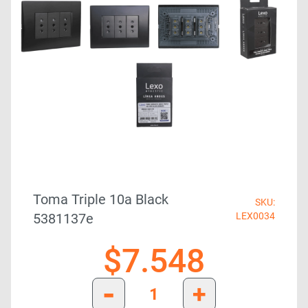
Toma Triple 10a Black
SKU:
5381137e
LEX0034
$
7.548
-
+