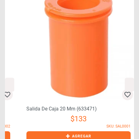
Salida De Caja 20 Mm (633471)
$
133
2
SKU: SAL0001
+
AGREGAR