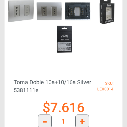
Toma Doble 10a+10/16a Silver
SKU:
5381111e
LEX0014
$
7.616
-
+