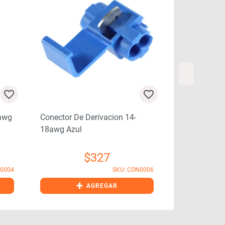
6awg
Conector De Derivacion 14-
Terminal Fe
18awg Azul
(x100)
$
327
N0004
SKU: CON0006
+
+
AGREGAR