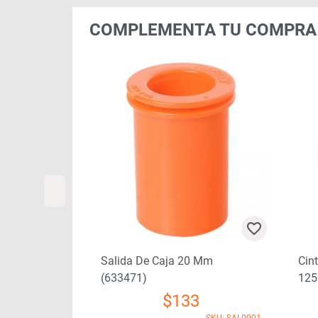
COMPLEMENTA TU COMPRA
 Mm
Salida De Caja 20 Mm
Cint
(633471)
125
$
133
SKU: SAL0002
SKU: SAL0001