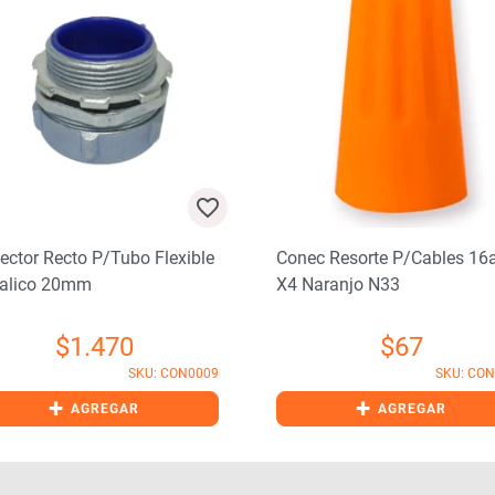
ector Recto P/tubo Flexible
Conec Resorte P/cables 1
alico 20mm
X4 Naranjo N33
$
1.470
$
67
SKU: CON0009
SKU: CO
+
+
AGREGAR
AGREGAR