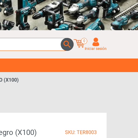
0
Iniciar sesión
 (X100)
egro (x100)
SKU: TER8003