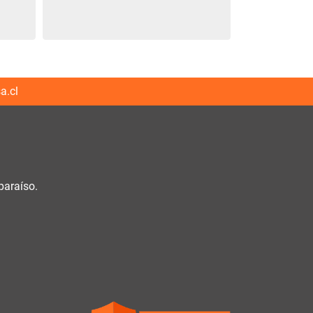
a.cl
paraíso.
h