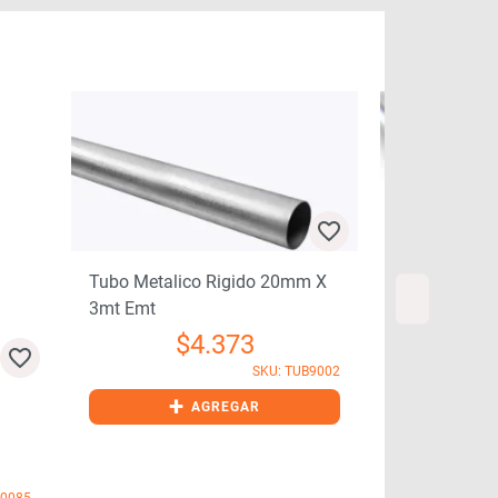
Tubo Metalico Rigido 20mm X
3mt Emt
$
4.373
SKU: TUB9002
+
Tubo Metali
AGREGAR
3mt Emt
I0085