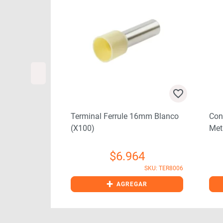
cion 14-
Terminal Ferrule 16mm Blanco
Con
(x100)
Met
7
$
6.964
SKU: CON0006
SKU: TER8006
+
GAR
AGREGAR