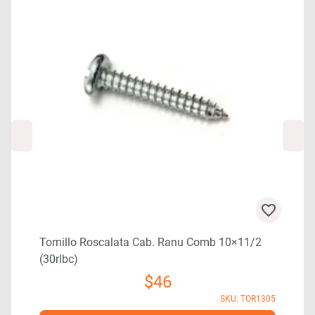
Tornillo Roscalata Cab. Ranu Comb 10×11/2
(30rlbc)
$
46
9
SKU: TOR1305