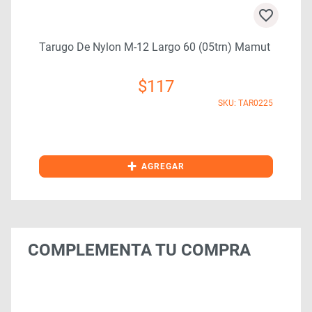
Tarugo De Nylon M-12 Largo 60 (05trn) Mamut
$
117
4
SKU: TAR0225
+
AGREGAR
COMPLEMENTA TU COMPRA