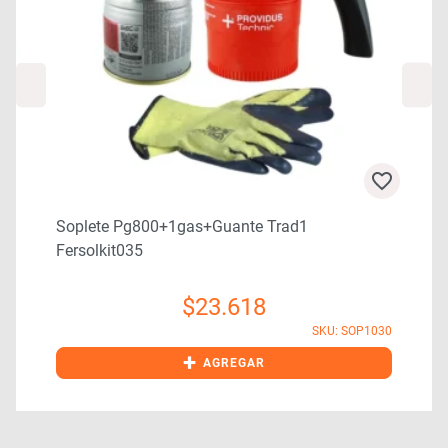
Soplete Pg800+1gas+guante Trad1
Fersolkit035
$
23.618
1
SKU: SOP1030
+
AGREGAR