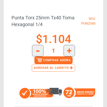
Punta Torx 25mm Tx40 Toma
SKU:
Hexagonal 1/4
PUN2540
$
1.104
-
+
COMPRAR AHORA
+
AGREGAR AL CARRITO