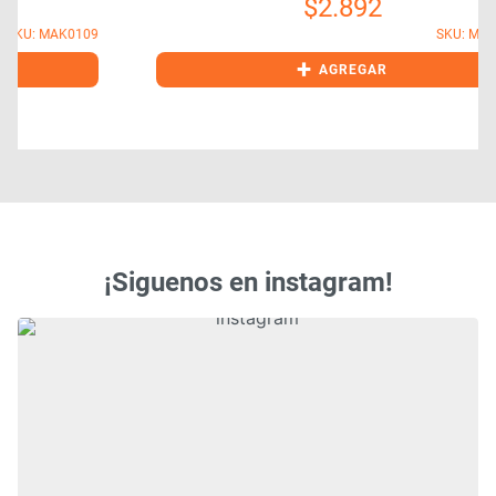
$
2.892
9
SKU: MAK0106
+
AGREGAR
¡Siguenos en instagram!