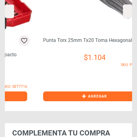
Punta Torx 25mm Tx20 Toma Hexagonal 1/4
$
1.104
SKU: PUN2520
6
+
AGREGAR
COMPLEMENTA TU COMPRA