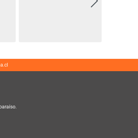
a.cl
paraíso.
h