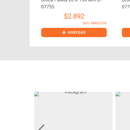
07755
077
51
$
2.892
SKU: MAK0109
SKU: MAK0106
+
GAR
AGREGAR