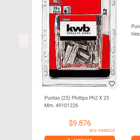
Tx25 Toma
Pun
Hex
04
SKU: PUN2525
Puntas (25) Phillips Ph2 X 25
Mm. 49101226
$
9.876
SKU: KWB0020