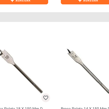
+
+
AGREGAR
AGREGAR
ca Paleta 18 X 150 Mm D-
Broca Paleta 14 X 150 Mm D-