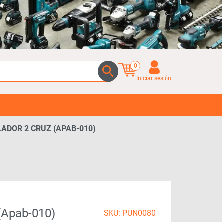
0
Iniciar sesión
ADOR 2 CRUZ (APAB-010)
 (apab-010)
SKU: PUN0080