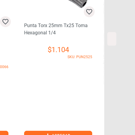
Punta Torx 25mm Tx25 Toma
Hexagonal 1/4
$
1.104
SKU: PUN2525
B0066
Puntas (25) 
Mm. 491012