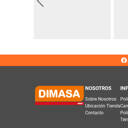
NOSOTROS
IN
Sobre Nosotros
Pol
Ubicación Tienda
Cam
Contacto
Pol
Tér