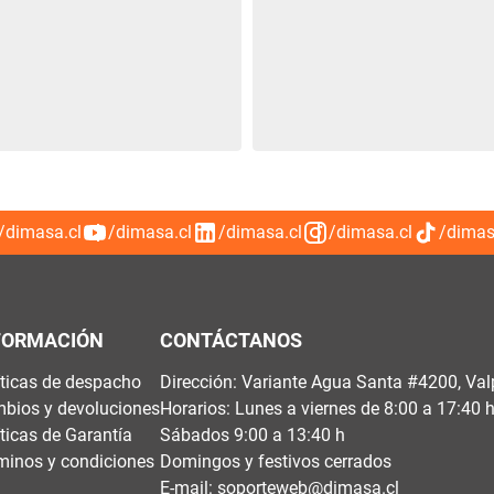
/dimasa.cl
/dimasa.cl
/dimasa.cl
/dimasa.cl
/dimas
FORMACIÓN
CONTÁCTANOS
íticas de despacho
Dirección: Variante Agua Santa #4200, Val
bios y devoluciones
Horarios: Lunes a viernes de 8:00 a 17:40 
íticas de Garantía
Sábados 9:00 a 13:40 h
minos y condiciones
Domingos y festivos cerrados
E-mail:
soporteweb@dimasa.cl