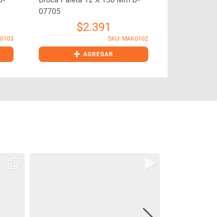
07705
Mm D-7789
$
2.391
K0103
SKU: MAK0102
+
+
AGREGAR