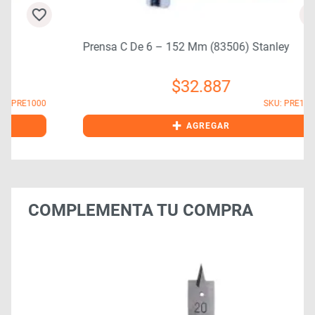
Prensa C De 6 – 152 Mm (83506) Stanley
$
32.887
0
SKU: PRE1010
+
AGREGAR
COMPLEMENTA TU COMPRA