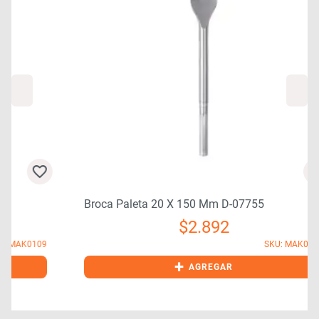
Broca Paleta 20 X 150 Mm D-07755
$
2.892
9
SKU: MAK0106
+
AGREGAR