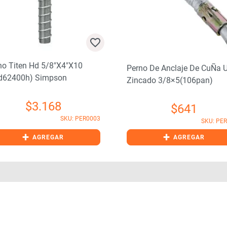
no Titen Hd 5/8″x4″x10
Perno De Anclaje De CuÑa 
d62400h) Simpson
Zincado 3/8×5(106pan)
$
3.168
$
641
SKU: PER0003
SKU: PE
+
+
AGREGAR
AGREGAR