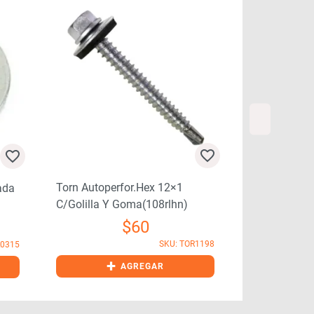
Torn Autoperfor.hex 12×1
Tornillo Dry
ada
C/golilla Y Goma(108rlhn)
Fosf.6×1 (f2
$
60
SKU: TOR1198
L0315
+
+
AGREGAR