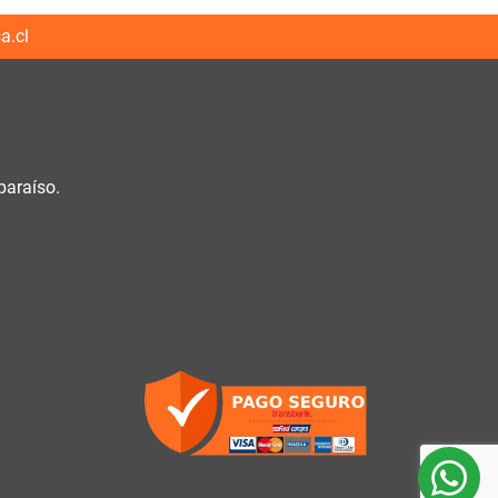
a.cl
paraíso.
h