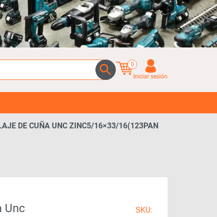
0
Iniciar sesión
AJE DE CUÑA UNC ZINC5/16×33/16(123PAN
a Unc
SKU: