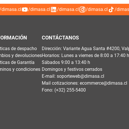
/dimasa.cl
/dimasa.cl
/dimasa.cl
/dimasa.cl
/dimas
FORMACIÓN
CONTÁCTANOS
íticas de despacho
Dirección: Variante Agua Santa #4200, Val
bios y devoluciones
Horarios: Lunes a viernes de 8:00 a 17:40 
íticas de Garantía
Sábados 9:00 a 13:40 h
minos y condiciones
Domingos y festivos cerrados
E-mail:
soporteweb@dimasa.cl
Mail cotizaciones:
ecommerce@dimasa.cl
Fono: (+32) 255-5400