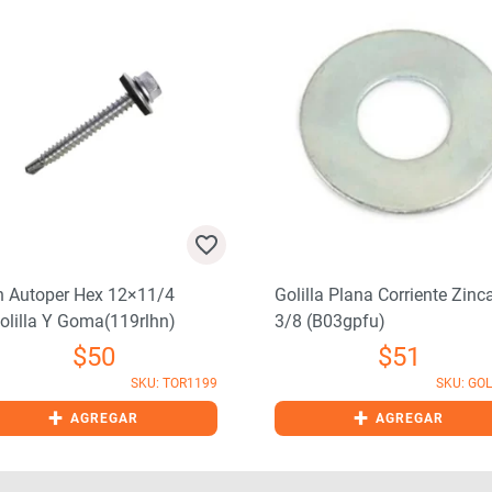
n Autoper Hex 12×11/4
Golilla Plana Corriente Zinc
olilla Y Goma(119rlhn)
3/8 (b03gpfu)
$
50
$
51
SKU: TOR1199
SKU: GO
+
+
AGREGAR
AGREGAR