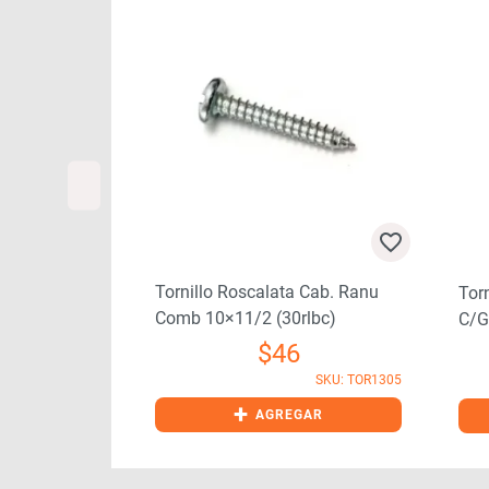
 Cab Pan Ran
Tornillo Roscalata Cab. Ranu
Tor
c)
Comb 10×11/2 (30rlbc)
C/g
$
46
SKU: TOR1279
SKU: TOR1305
+
GAR
AGREGAR