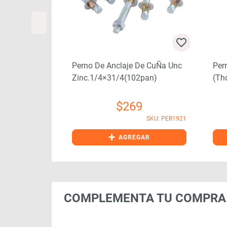
73
SKU: PER0002
Perno De Anclaje De CuÑa Unc
Per
Zinc.1/4×31/4(102pan)
(th
$
269
SKU: PER1921
+
GAR
AGREGAR
COMPLEMENTA TU COMPRA