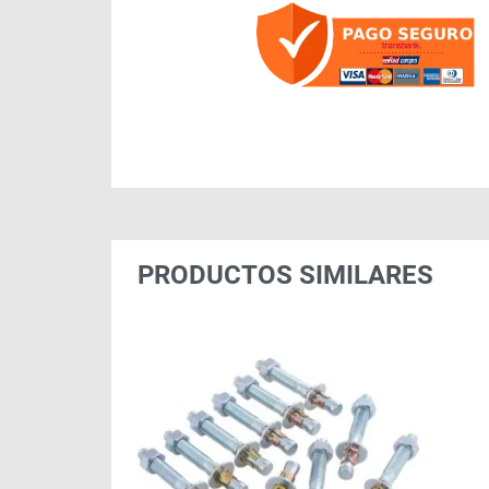
PRODUCTOS SIMILARES
2″x4″x20
son