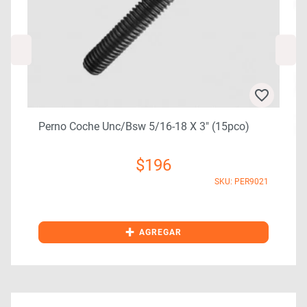
Perno Coche Unc/bsw 5/16-18 X 3″ (15pco)
$
196
SKU: PER9021
0
+
AGREGAR