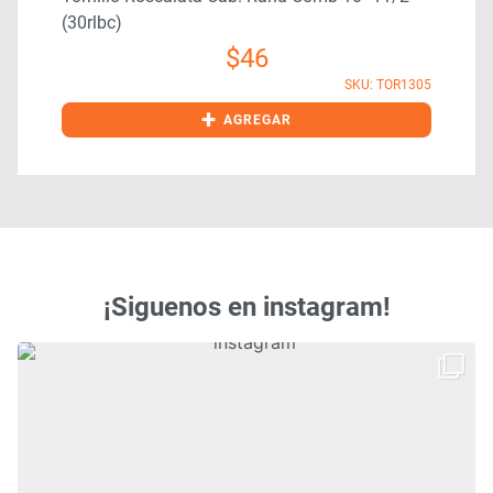
(30rlbc)
$
46
9
SKU: TOR1305
+
AGREGAR
¡Siguenos en instagram!