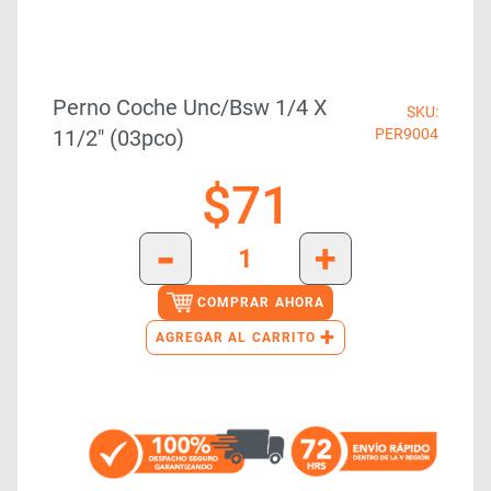
Perno Coche Unc/bsw 1/4 X
SKU:
11/2″ (03pco)
PER9004
$
71
-
+
COMPRAR AHORA
+
AGREGAR AL CARRITO