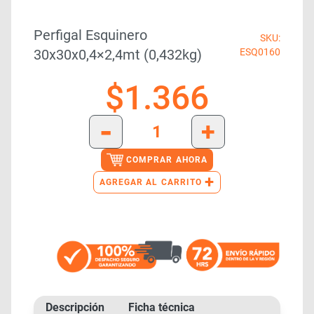
Perfigal Esquinero
SKU:
30x30x0,4×2,4mt (0,432kg)
ESQ0160
$
1.366
-
+
COMPRAR AHORA
+
AGREGAR AL CARRITO
Descripción
Ficha técnica