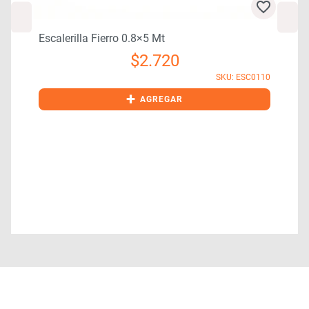
Escalerilla Fierro 0.8×5 Mt
$
2.720
SKU: ESC0110
+
AGREGAR
5