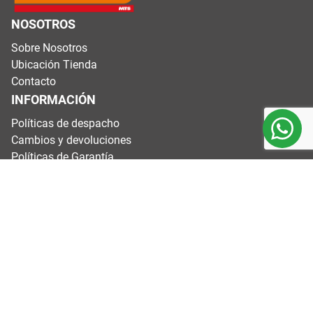
NOSOTROS
Sobre Nosotros
Ubicación Tienda
Contacto
INFORMACIÓN
Políticas de despacho
Cambios y devoluciones
Políticas de Garantía
Términos y condiciones
CONTÁCTANOS
Dirección: Variante Agua Santa #4200, Valparaíso.
Horarios: Lunes a viernes de 8:00 a 17:40 h
Sábados 9:00 a 13:40 h
Domingos y festivos cerrados
E-mail:
soporteweb@dimasa.cl
Mail cotizaciones:
ecommerce@dimasa.cl