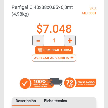
Perfigal C 40x38x0,85×6,0mt
SKU:
(4,98kg)
MET0081
$
7.048
-
+
COMPRAR AHORA
+
AGREGAR AL CARRITO
Descripción
Ficha técnica