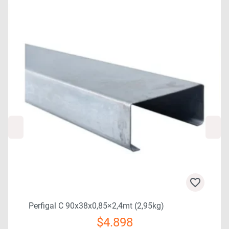
0
Perfigal C 90x38x0,85×2,4mt (2,95kg)
$
4.898