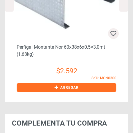
Perfigal Montante Nor 60x38x6x0,5×3,0mt
(1,68kg)
$
2.592
0
SKU: MON0300
+
AGREGAR
COMPLEMENTA TU COMPRA