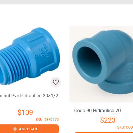
minal Pvc Hidraulico 20×1/2
Codo 90 Hidraulico 20
$
109
$
223
SKU: TER0670
+
SKU: CO
AGREGAR