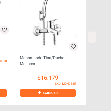
Capuchon G
Monomando Tina/ducha
P0020
Mallorca
$
16.179
SKU: MON0625
+
+
AGREGAR