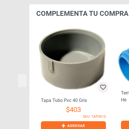
COMPLEMENTA TU COMPRA
Ter
He
Tapa Tubo Pvc 40 Gris
Para Fosa
$
403
SKU: TAP0610
638
+
AGREGAR