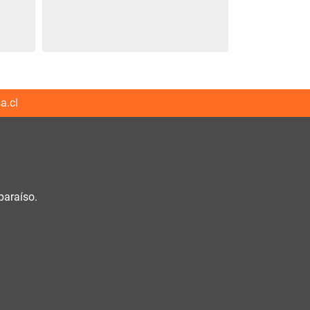
a.cl
paraíso.
h