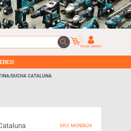
0
Iniciar sesión
INA/DUCHA CATALUNA
ataluna
SKU: MON0624