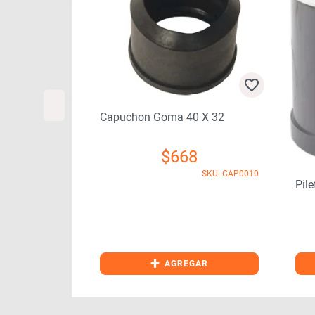
Capuchon Goma 40 X 32
$
668
ducha
SKU: CAP0010
Pil
79
SKU: MON0625
+
GAR
AGREGAR