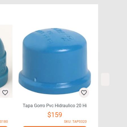
Tapa Gorro Pvc Hidraulico 20 Hi
Abrazadera
$
159
D0180
SKU: TAP0320