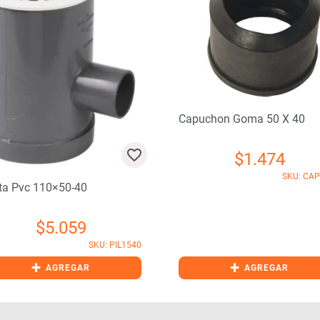
Capuchon Goma 50 X 40
$
1.474
SKU: CA
eta Pvc 110×50-40
$
5.059
SKU: PIL1540
+
+
AGREGAR
AGREGAR