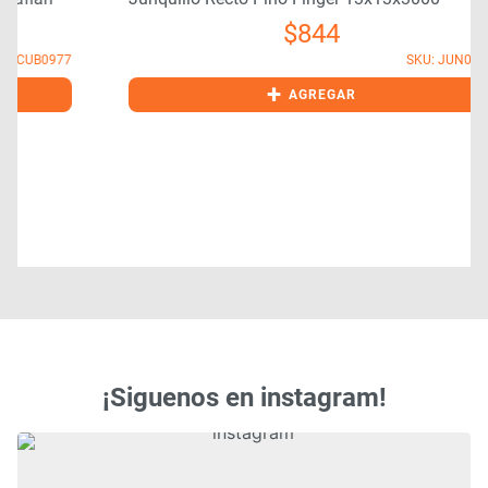
$
844
7
SKU: JUN0160
+
AGREGAR
¡Siguenos en instagram!