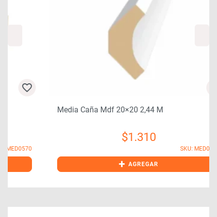
Media Caña Mdf 20×20 2,44 M
$
1.310
0
SKU: MED0480
+
AGREGAR