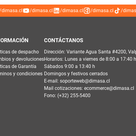
/dimasa.cl
/dimasa.cl
/dimasa.cl
/dimasa.cl
/dimas
FORMACIÓN
CONTÁCTANOS
íticas de despacho
Dirección: Variante Agua Santa #4200, Val
bios y devoluciones
Horarios: Lunes a viernes de 8:00 a 17:40 
íticas de Garantía
Sábados 9:00 a 13:40 h
minos y condiciones
Domingos y festivos cerrados
E-mail:
soporteweb@dimasa.cl
Mail cotizaciones:
ecommerce@dimasa.cl
Fono: (+32) 255-5400