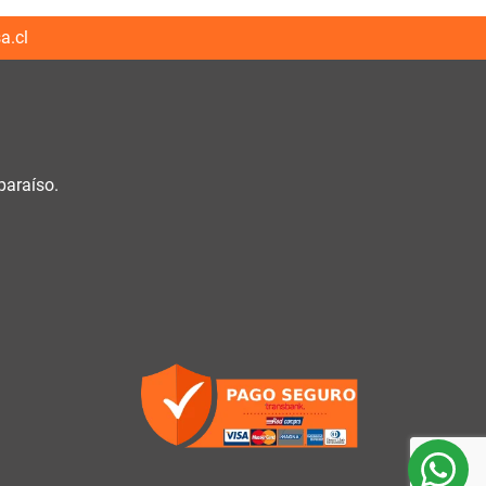
a.cl
paraíso.
h