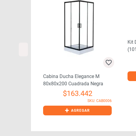
Kit
(10
ergente Inox
Cabina Ducha Elegance M
80x80x200 Cuadrada Negra
01
$
163.442
SKU: DIS0003
SKU: CAB0006
GAR
+
AGREGAR