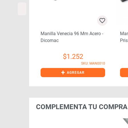
92 Mm Acero
)
14
Manilla Venecia 96 Mm Acero -
Man
SKU: MAN0045
Dicomac
Pri
$
1.252
SKU: MAN0010
+
GAR
AGREGAR
COMPLEMENTA TU COMPRA