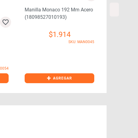
Manilla Monaco 192 Mm Acero
(18098527010193)
$
1.914
Manilla Ven
SKU: MAN0045
Dicomac
0054
+
+
AGREGAR