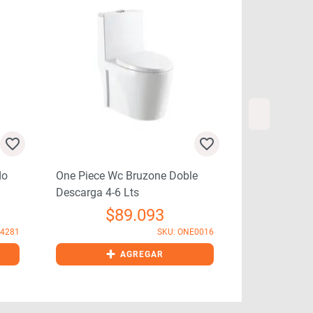
do
One Piece Wc Bruzone Doble
One Piece Wc
Descarga 4-6 Lts
Descarga 4-6
$
89.093
$
L4281
SKU: ONE0016
+
+
AGREGAR