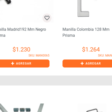
illa Madrid192 Mm Negro
Manilla Colombia 128 Mm
sma
Prisma
$
1.230
$
1.264
SKU: MAN0065
SKU: MAN
+
+
AGREGAR
AGREGAR