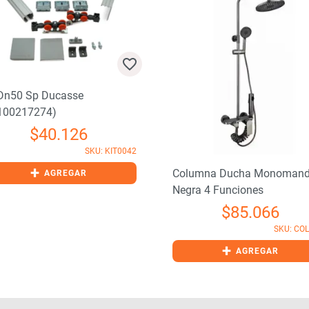
 Dn50 Sp Ducasse
100217274)
$
40.126
SKU: KIT0042
+
Columna Ducha Monoman
AGREGAR
Negra 4 Funciones
$
85.066
SKU: CO
+
AGREGAR