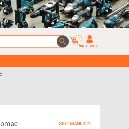
0
Iniciar sesión
C
icomac
SKU: MAN0021