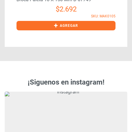
$
2.692
6
SKU: MAK0105
+
AGREGAR
¡Siguenos en instagram!