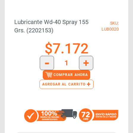
Lubricante Wd-40 Spray 155
SKU:
Grs. (2202153)
LUB0020
$
7.172
-
+
COMPRAR AHORA
+
AGREGAR AL CARRITO