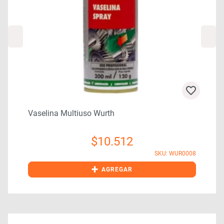
Vaselina Multiuso Wurth
$
10.512
1
SKU: WUR0008
+
AGREGAR