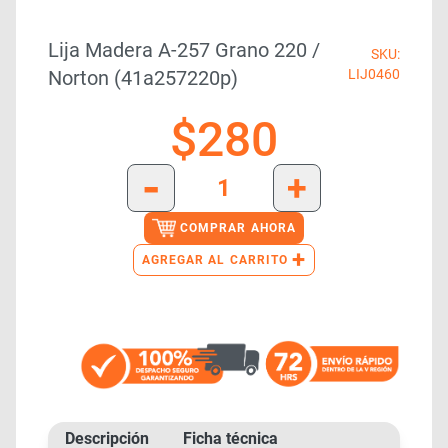
Lija Madera A-257 Grano 220 /
SKU:
Norton (41a257220p)
LIJ0460
$
280
-
+
COMPRAR AHORA
+
AGREGAR AL CARRITO
Descripción
Ficha técnica