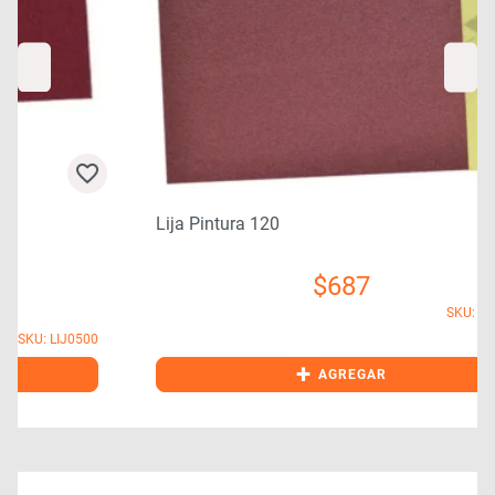
Lija Pintura 120
$
687
SKU: LIJ0550
0
+
AGREGAR