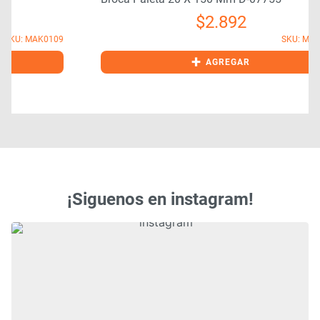
$
2.892
9
SKU: MAK0106
+
AGREGAR
¡Siguenos en instagram!