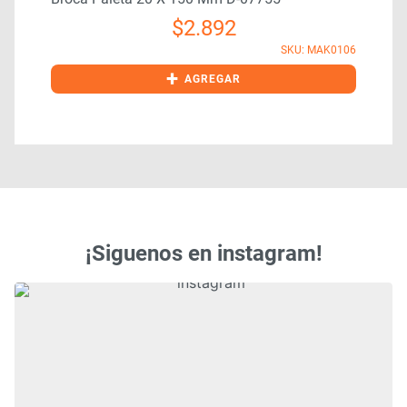
$
2.892
9
SKU: MAK0106
+
AGREGAR
¡Siguenos en instagram!