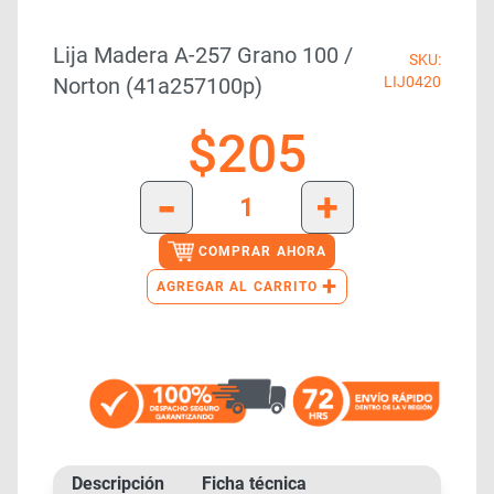
Lija Madera A-257 Grano 100 /
SKU:
Norton (41a257100p)
LIJ0420
$
205
-
+
COMPRAR AHORA
+
AGREGAR AL CARRITO
Descripción
Ficha técnica