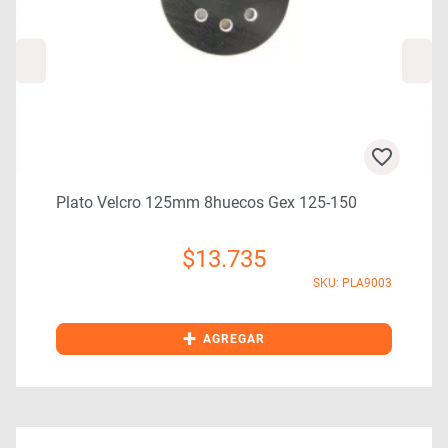
Plato Velcro 125mm 8huecos Gex 125-150
$
13.735
SKU: PLA9003
0
+
AGREGAR