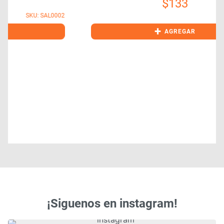
$
133
2
SKU: SAL0001
+
AGREGAR
¡Siguenos en instagram!