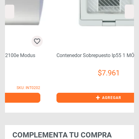
Contenedor Sobrepuesto Ip55 1 MÓdulo
$
7.961
SKU: CON0058
2
+
AGREGAR
COMPLEMENTA TU COMPRA