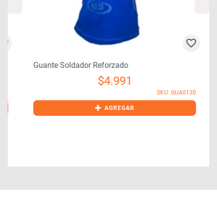
Guante Soldador Reforzado
$
4.991
7
SKU: GUA0130
+
AGREGAR