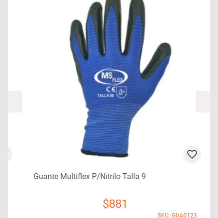
Guante Multiflex P/nitrilo Talla 9
$
881
7
SKU: GUA0123