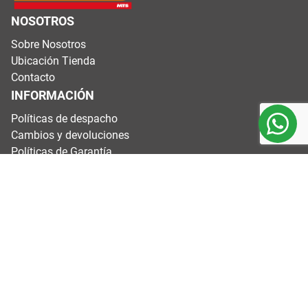
NOSOTROS
Sobre Nosotros
Ubicación Tienda
Contacto
INFORMACIÓN
Políticas de despacho
Cambios y devoluciones
Políticas de Garantía
Términos y condiciones
CONTÁCTANOS
Dirección: Variante Agua Santa #4200, Valparaíso.
Horarios: Lunes a viernes de 8:00 a 17:40 h
Sábados 9:00 a 13:40 h
Domingos y festivos cerrados
E-mail:
soporteweb@dimasa.cl
Mail cotizaciones:
ecommerce@dimasa.cl