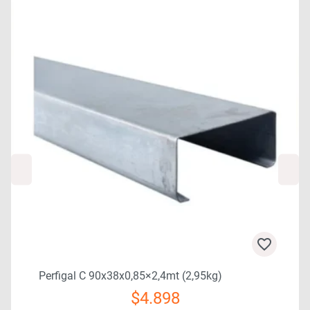
0
Perfigal C 90x38x0,85×2,4mt (2,95kg)
$
4.898