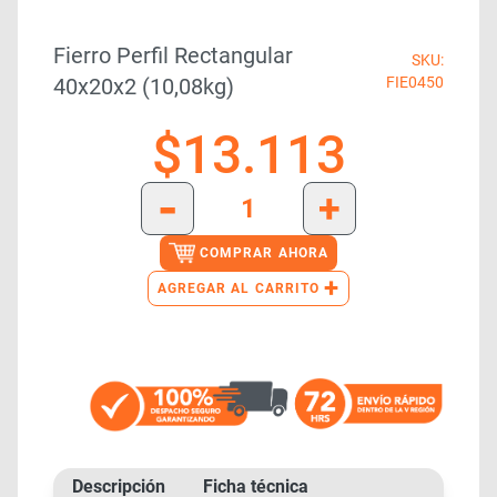
Fierro Perfil Rectangular
SKU:
40x20x2 (10,08kg)
FIE0450
$
13.113
-
+
COMPRAR AHORA
+
AGREGAR AL CARRITO
Descripción
Ficha técnica