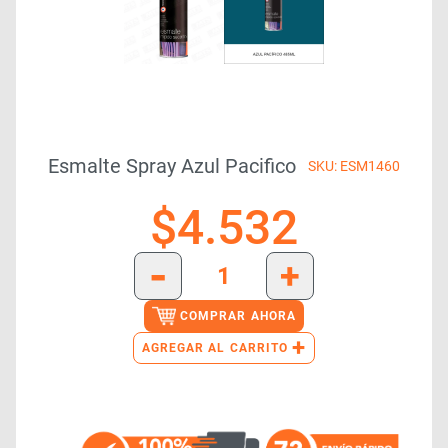
Esmalte Spray Azul Pacifico
SKU: ESM1460
$
4.532
-
+
COMPRAR AHORA
+
AGREGAR AL CARRITO