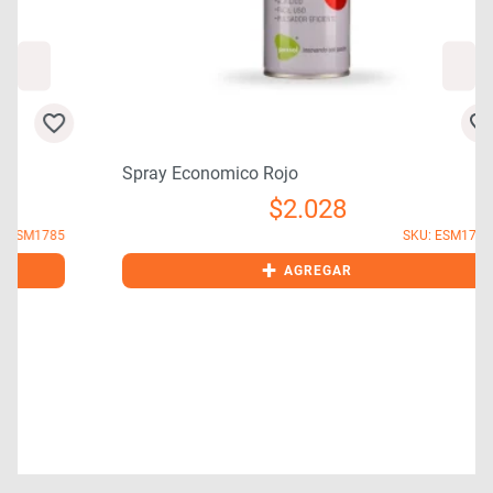
Spray Economico Rojo
$
2.028
5
SKU: ESM1770
+
AGREGAR