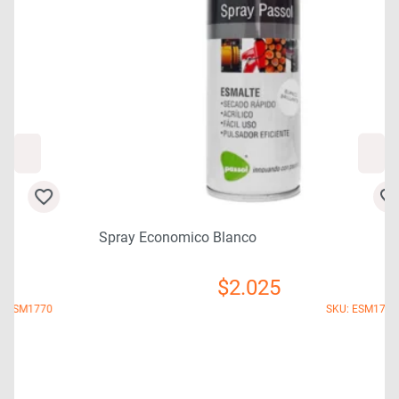
Spray Economico Blanco
$
2.025
0
SKU: ESM1795