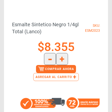
Esmalte Sintetico Negro 1/4gl
SKU:
Total (lanco)
ESM2023
$
8.355
-
+
COMPRAR AHORA
+
AGREGAR AL CARRITO