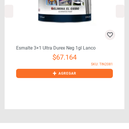
Esmalte 3×1 Ultra Durex Neg 1gl Lanco
$
67.164
4
SKU: TIN2081
+
AGREGAR