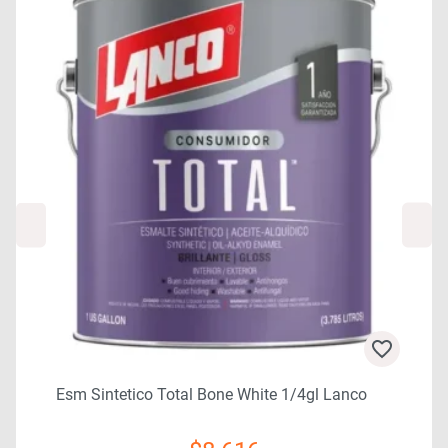
Esm Sintetico Total Bone White 1/4gl Lanco
7