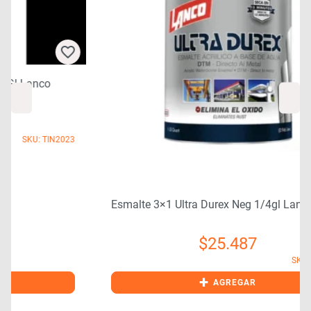
3
Esmalte 3×1 Ultra Durex Neg 1/4gl Lanco
$
25.487
SKU: TIN2080
+
AGREGAR