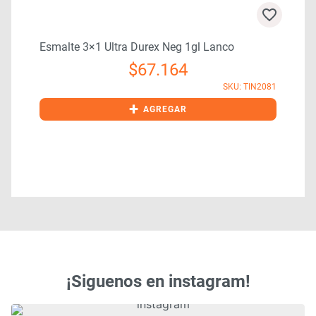
Esmalte 3×1 Ultra Durex Neg 1gl Lanco
Es
$
67.164
SKU: TIN2081
+
AGREGAR
¡Siguenos en instagram!