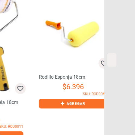
Rodillo Esponja 18cm
Rodillo Chip
$
6.396
SKU: ROD0060
cm
+
+
AGREGAR
D0011