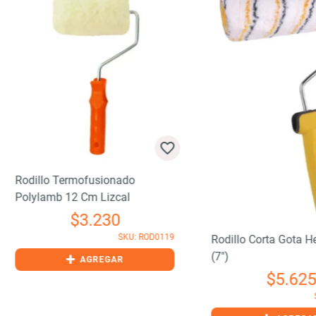
illo Termofusionado
ylamb 12 Cm Lizcal
$
3.230
SKU: ROD0119
Rodillo Corta Gota Hela 18
(7″)
+
AGREGAR
$
5.625
SKU: RO