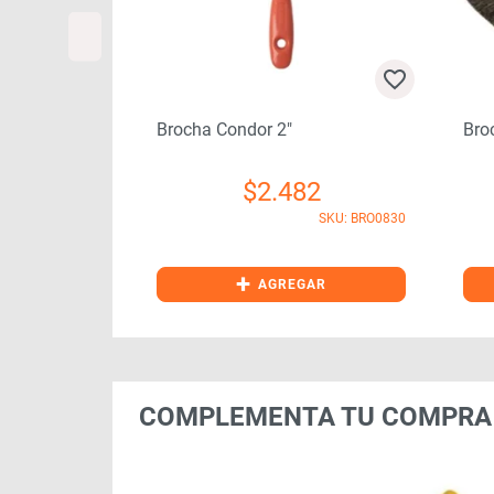
Brocha Condor 2″
Bro
05
$
2.482
SKU: BRO1010
SKU: BRO0830
+
GAR
AGREGAR
COMPLEMENTA TU COMPRA