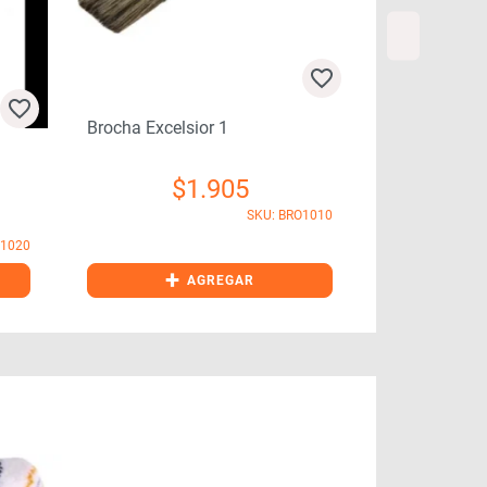
Brocha Excelsior 1
Brocha Cond
$
1.905
SKU: BRO1010
O1020
+
+
AGREGAR