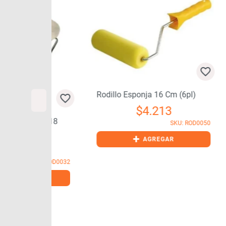
Rodillo Esponja 16 Cm (6pl)
$
4.213
ntetico 18
SKU: ROD0050
Rod
+
AGREGAR
Pol
23
SKU: ROD0032
GAR