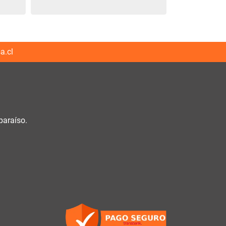
a.cl
paraíso.
h