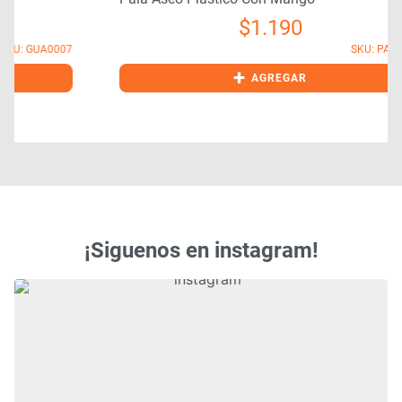
$
1.190
7
SKU: PAL0021
+
AGREGAR
¡Siguenos en instagram!