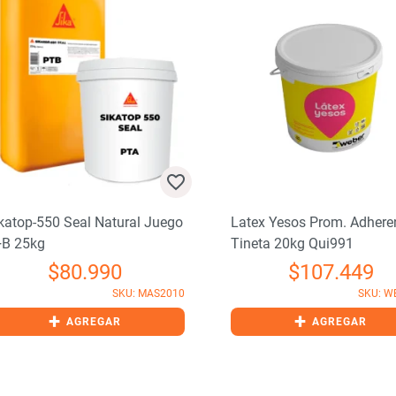
atop-550 Seal Natural Juego
Latex Yesos Prom. Adheren
 25kg
Tineta 20kg Qui991
$
80.990
$
107.449
SKU: MAS2010
SKU: WE
+
+
AGREGAR
AGREGAR