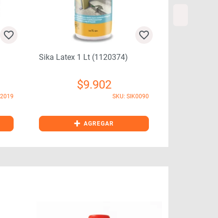
Sika Latex 1 Lt (1120374)
Cave Bond Y
Lt
$
9.902
$
I2019
SKU: SIK0090
+
+
AGREGAR