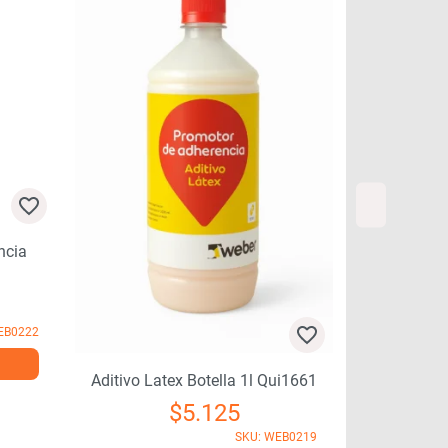
cia
Aditivo-3 Ac
Tineta 18l Q
$
B0222
+
Aditivo Latex Botella 1l Qui1661
$
5.125
SKU: WEB0219