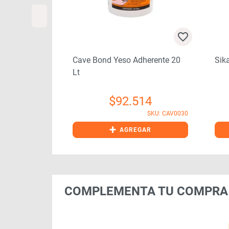
Lt (1120374)
Cave Bond Yeso Adherente 20
Sika
Lt
02
$
92.514
SKU: SIK0090
SKU: CAV0030
+
GAR
AGREGAR
COMPLEMENTA TU COMPRA