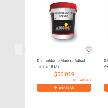
te Fraguado
Desmoldante Madera Adisol
Sik
Tineta 18 Lts
A+b
66
$
56.019
SKU: WEB0019
SKU: ADI2034
+
GAR
AGREGAR