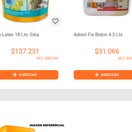
 Latex 18 Lts -sika
Adisol Fix Bidon 4.5 Lts
$
137.231
$
31.066
SKU: SIK0100
SKU: AD
+
+
AGREGAR
AGREGAR