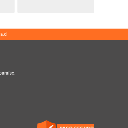
a.cl
paraíso.
h