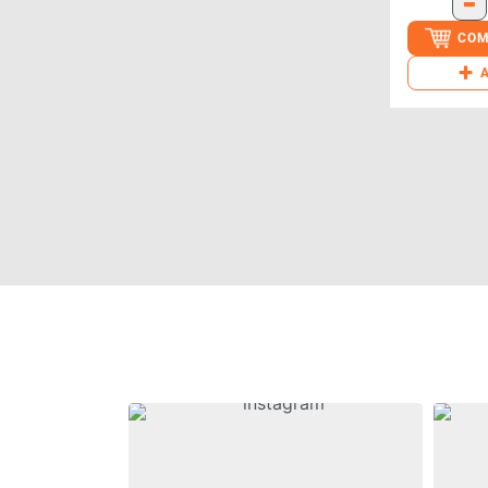
-
COM
+