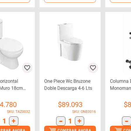
orizontal
One Piece Wc Bruzone
Columna 
 Muro 18cm
Doble Descarga 4-6 Lts
Monomand
to
Funcione
4.780
$
89.093
$
8
SKU: TAZ0032
SKU: ONE0016
-
-
1
+
1
+
PRAR AHORA
COMPRAR AHORA
CO