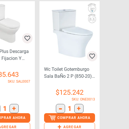
Plus Descarga
 Fijacion Y
Wc Toilet Gotemburgo
35.643
Sala BaÑo 2 P (850-20)
SKU: SAL0007
Duschy
$
125.242
SKU: ONE0013
-
1
+
1
+
MPRAR AHORA
COMPRAR AHORA
+
AGREGAR
AGREGAR