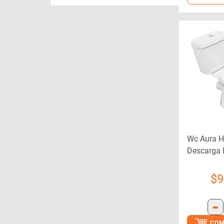
Wc Aura H
Descarga
Fij+ Asien
$
9
-
COM