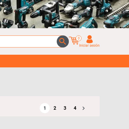
0
Iniciar sesión
1
2
3
4