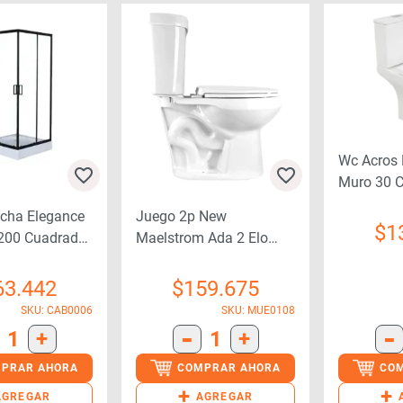
Wc Acros 
Muro 30 C
Asient
cha Elegance
Juego 2p New
$
1
200 Cuadrada
Maelstrom Ada 2 Elo
C/soft Close
63.442
$
159.675
SKU: CAB0006
SKU: MUE0108
-
-
1
+
1
+
PRAR AHORA
COMPRAR AHORA
CO
+
+
AGREGAR
AGREGAR