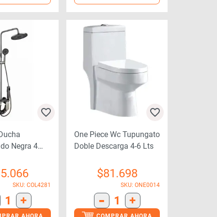
Ducha
One Piece Wc Tupungato
o Negra 4
Doble Descarga 4-6 Lts
s
5.066
$
81.698
SKU: COL4281
SKU: ONE0014
-
1
+
1
+
MPRAR AHORA
COMPRAR AHORA