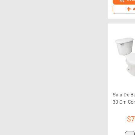
+
Sala De B
30 Cm Con
$
7