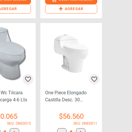
+
AGREGAR
AGREGAR
 Wc Tilcara
One Piece Elongado
carga 4-6 Lts
Castilla Desc. 30
C/asiento
0.065
$
56.560
SKU: ONE0015
SKU: ONE0011