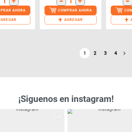
-
-
1
+
1
+
PRAR AHORA
COMPRAR AHORA
CO
+
+
AGREGAR
AGREGAR
1
2
3
4
¡Siguenos en instagram!