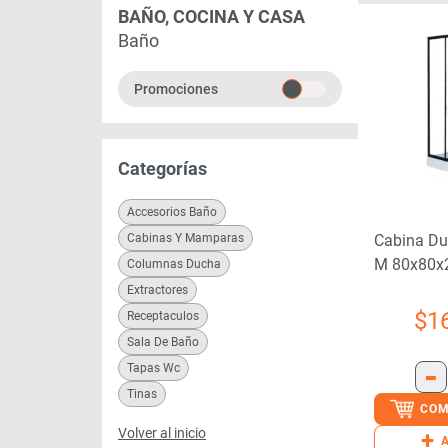
BAÑO, COCINA Y CASA
Baño
Promociones
Categorías
Accesorios Baño
Cabinas Y Mamparas
Cabina Du
M 80x80x
Columnas Ducha
Negra
Extractores
$
1
Receptaculos
Sala De Baño
-
Tapas Wc
Tinas
COM
Volver al inicio
+