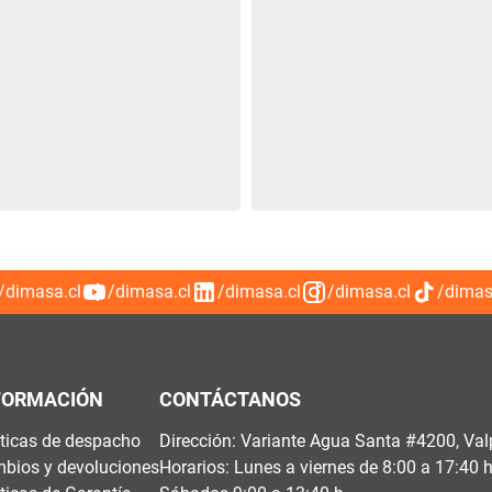
/dimasa.cl
/dimasa.cl
/dimasa.cl
/dimasa.cl
/dimas
FORMACIÓN
CONTÁCTANOS
íticas de despacho
Dirección: Variante Agua Santa #4200, Val
bios y devoluciones
Horarios: Lunes a viernes de 8:00 a 17:40 