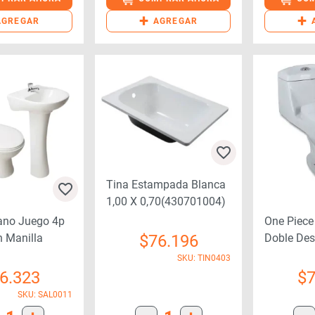
+
+
AGREGAR
AGREGAR
Tina Estampada Blanca
1,00 X 0,70(430701004)
ano Juego 4p
One Piece
$
76.196
 Manilla
Doble Des
SKU: TIN0403
6.323
$
7
SKU: SAL0011